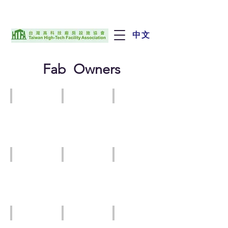
中文
Fab Owners
AUO
ASE
Innolux
友
日
群
達
月
創
光
Micron
MXIC
NANYA
台
旺
南
灣
宏
亞
美
電
科
光
子
TSMC
UMC
VIS
台
聯
世