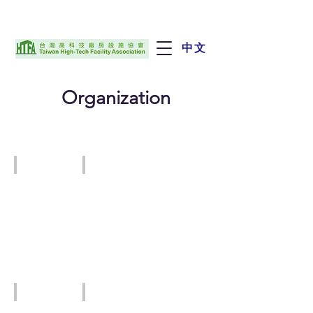
中文
Organization
BRITISH OFFICE TAIPEI
SEMI Taiwan
國
際
半
導
體
產
業
協
會
TC taipei
The Swedish Trade & Invest Council in Taiwan