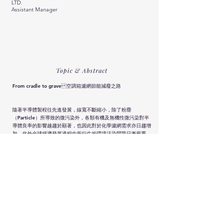
LTD.
Assistant Manager
Topic & Abstract
From cradle to grave 空調箱濾網節能減廢之路
隨著半導體製程往先進發展，線寬不斷縮小，除了粉塵
（Particle）所導致的微污染外，各類有機及無機性微污染對半
導體良率的影響越趨於顯著，也因此對於化學濾網需求亦日趨增
加。此外全球經濟發展過程中所衍生的環境汙染問題日漸嚴重，
第一線面對外氣汙染的半導體無塵室外氣空調箱(MAU)負荷也亦
趨嚴苛，使用之筒型濾網(C-Type Chemical Filter)大多為單次
使用的耗材，初始壓損約120Pa~200Pa，即使用上產生大量事
業廢棄物外，愈高的壓損也帶來愈高的耗能，這無疑是對環境造
成莫大的負擔。為此本案研擬優化C-Type濾網的壓損(改善幅度
≧37.5%)，並對其填充之濾料執行再生技術之開發
(Capacity≧85% @ 新品/前一次再生)，使其達到低壓損並可多
次重複使用(Regen≧3次)，減少35%能源消耗與85%廢棄物產
生，後續配合專利資源化處理製程，可再次將其廢棄物有效利
用，達到100%回用，零固體廢棄物之成果。