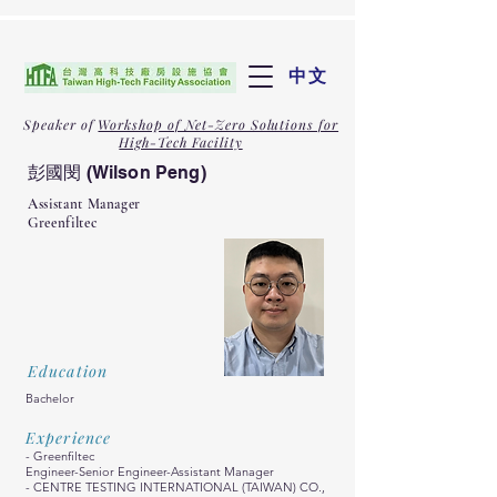
中文
Speaker of
Workshop of Net-Zero Solutions for
High-Tech Facility
彭國閔 (Wilson Peng)
Assistant Manager
Greenfiltec
Education
Bachelor
Experience
- Greenfiltec
Engineer-Senior Engineer-Assistant Manager
- CENTRE TESTING INTERNATIONAL (TAIWAN) CO.,